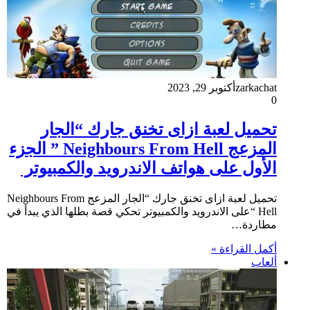
zarkachat
أكتوبر 29, 2023
0
تحميل لعبة ازاى تخنق جارك “الجار
المزعج Neighbours From Hell ” الجزء
الأول على هواتف الاندرويد والكمبيوتر
تحميل لعبة ازاى تخنق جارك “الجار المزعج Neighbours From
Hell “على الاندرويد والكمبيوتر تحكي قصة بطلها الذي يبدأ في
مطاردة…
أكمل القراءة »
ألعاب