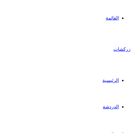
القائمة
زركشات
الرئيسية
الدردشة