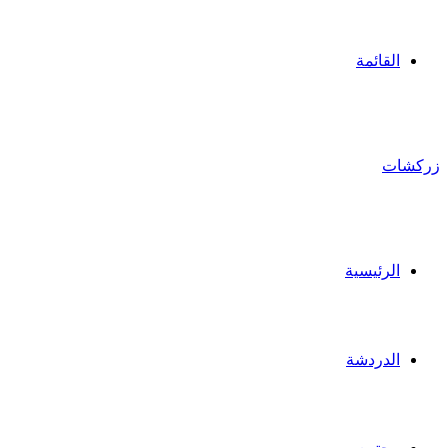
القائمة
زركشات
الرئيسية
الدردشة