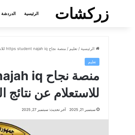
زركشات
الرئيسية
الدردشة
الرئيسية
/
تعليم
/
منصة نجاح https student najah iq للاستعلام عن نتائج الطلاب في العراق
تعليم
منصة نجاح q
للاستعلام عن نتائج 
سبتمبر 21, 2025
آخر تحديث: سبتمبر 27, 2025