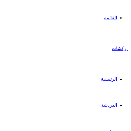
القائمة
زركشات
الرئيسية
الدردشة