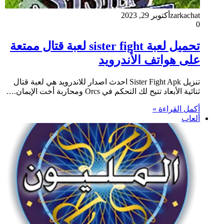
zarkachat
أكتوبر 29, 2023
0
تحميل لعبة sister fight لعبة قتال ممتعة
على هواتف الأندرويد
تنزيل Sister Fight Apk احدث اصدار للاندرويد هي لعبة قتال
ثنائية الأبعاد تتيح لك التحكم في Orcs ومحاربة أخت الإيمان.…
أكمل القراءة »
ألعاب