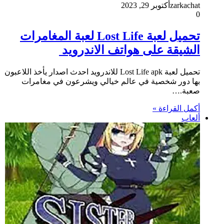
zarkachat
أكتوبر 29, 2023
0
تحميل لعبة Lost Life لعبة المغامرات
الشيقة على هواتف الاندرويد
تحميل لعبة Lost Life apk للاندرويد احدث اصدار يأخذ اللاعبون
بها دور شخصية في عالم خيالي ويشرعون في مغامرات
صعبة.…
أكمل القراءة »
ألعاب