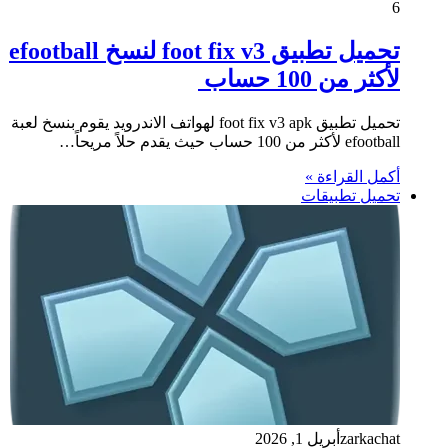
6
تحميل تطبيق foot fix v3 لنسخ efootball
لأكثر من 100 حساب
تحميل تطبيق foot fix v3 apk لهواتف الاندرويد يقوم بنسخ لعبة
efootball لأكثر من 100 حساب حيث يقدم حلاً مريحاً…
أكمل القراءة »
تحميل تطبيقات
zarkachat
أبريل 1, 2026