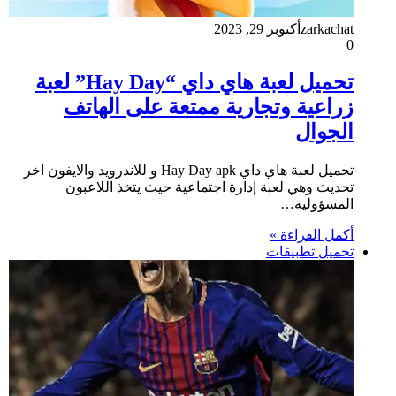
zarkachat
أكتوبر 29, 2023
0
تحميل لعبة هاي داي “Hay Day” لعبة
زراعية وتجارية ممتعة على الهاتف
الجوال
تحميل لعبة هاي داي Hay Day apk و للاندرويد والايفون اخر
تحديث وهي لعبة إدارة اجتماعية حيث يتخذ اللاعبون
المسؤولية…
أكمل القراءة »
تحميل تطبيقات