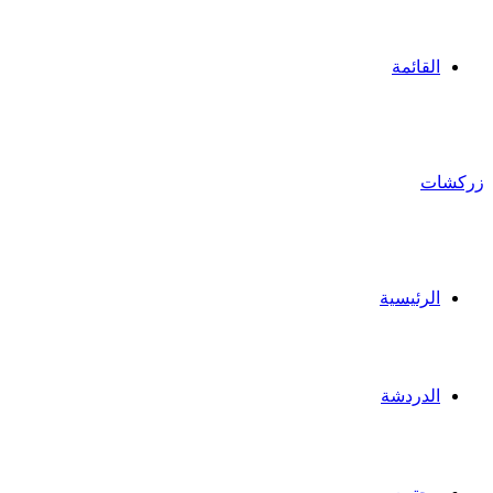
القائمة
زركشات
الرئيسية
الدردشة