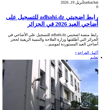
zarkachat
أبريل 19, 2026
0
رابط اضحيتي adhahi.dz للتسجيل على
أضاحي العيد 2026 في الجزائر
رابط منصة اضحيتي adhahi.dz للتسجيل على الأضاحي في
الجزائر التي أطلقتها وزارة الفلاحة والتنمية الريفية لحجز
أضاحي العيد المستوردة لموسم…
أكمل القراءة »
تعليم