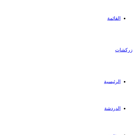
القائمة
زركشات
الرئيسية
الدردشة