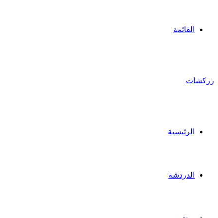
القائمة
زركشات
الرئيسية
الدردشة