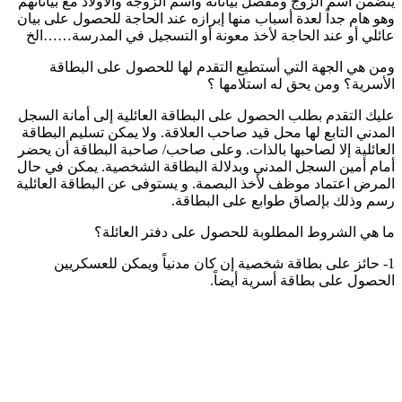
يتضمن اسم الزوج ومفصل بياناته واسم الزوجة والأولاد مع بياناتهم
وهو هام جداً لعدة أسباب منها إبرازه عند الحاجة للحصول على بيان
عائلي أو عند الحاجة لأخذ معونة أو التسجيل في المدرسة……الخ
ومن هي الجهة التي أستطيع التقدم لها للحصول على البطاقة
الأسرية؟ ومن يحق له استلامها ؟
عليك التقدم بطلب الحصول على البطاقة العائلية إلى أمانة السجل
المدني التابع لها محل قيد صاحب العلاقة. ولا يمكن تسليم البطاقة
العائلية إلا لصاحبها بالذات. وعلى صاحب/ صاحبة البطاقة أن يحضر
أمام أمين السجل المدني وبدلالة البطاقة الشخصية. يمكن في حال
المرض اعتماد موظف لأخذ البصمة. و يستوفى عن البطاقة العائلية
رسم وذلك بإلصاق طوابع على البطاقة.
ما هي الشروط المطلوبة للحصول على دفتر العائلة؟
1- حائز على بطاقة شخصية إن كان مدنياً ويمكن للعسكريين
الحصول على بطاقة أسرية أيضاً.