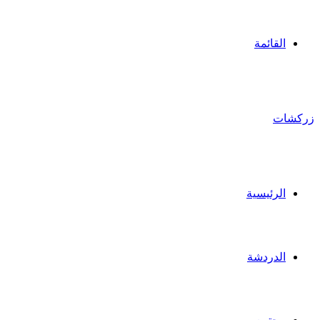
القائمة
زركشات
الرئيسية
الدردشة