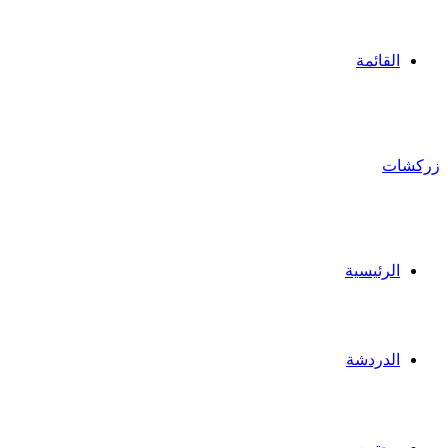
القائمة
زركشات
الرئيسية
الدردشة