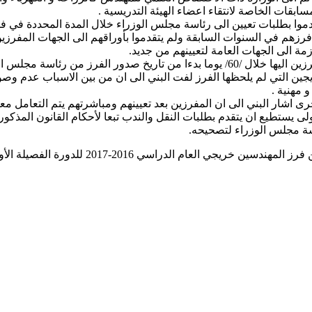
سابقات الخاصة لانتقاء اعضاء الهيئة التدريسية .
صحفي اليوم الى أن هناك /198/ مهندسا لم يتقدموا بطلبات تعيين الى رئاسة مجلس الوزراء خل
 الموافقة على فرزهم كما ان هناك /200/ مهندسا تم فرزهم في السنوات السابقة ولم يتقدموا بأورا
مة الى الجهات العامة لتعيينهم من جديد.
وأوضح البني ان على المفرزين تقديم اوراقهم الى الجهات العامة المفرزين اليها خلال /60/ 
يجين التي لم يلحظها الفرز لفت البني الى ان من بين الاسباب عدم و
 مهنية .
لى يستطيع ان يتقدم بطلبات النقل والندب تبعا لأحكام القانون المذكور م
سة مجلس الوزراء لتصحيحه.
نتائج فرز المهندسين وفق القرار رقم 743 تاري