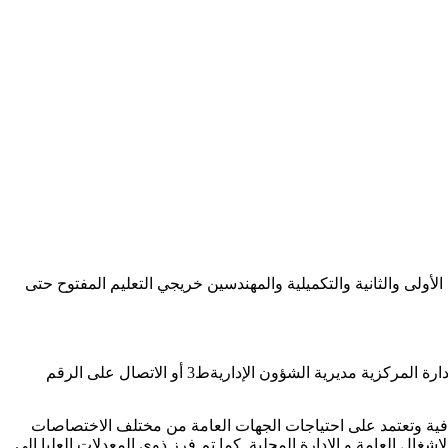
 743 تاريخ 07-04-2019 المتضمن فرز المهندسين خريجي العام الدراسي 2016-2017 للدورة الفصيلة الأولى والثانية والتكميلية والمهندسين خريجي التعليم المفتوح حتى
وزارة التعليم العالي طلبت من المهندسين المفرزين لها بقرار رئاسة مجلس الوزراء رقم /734/تاريخ 2019/4/7 مراجعة وزارة التعليم العالي الإدارة المركزية مديرية الشؤون الإداريةط3 أو الاتصال على الرقم
فافية وتعتمد على احتياجات الجهات العامة من مختلف الاختصاصات
عة و الكهرباء والاشغال العامة و الادارة المحلية كما تم فرز ذوي المعدلات العليا الى