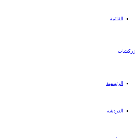
القائمة
زركشات
الرئيسية
الدردشة