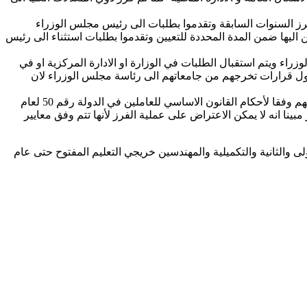
ال المدة المحددة في فرز السنوات السابقة وتقدموا بطلبات الى رئيس مجلس الوزراء
قهم الى الجهات المفرزين اليها ضمن المدة المحددة للتعيين وتقدموا بطلبات استثناء الى رئيس
يوما بدءا من تاريخ صدور الفرز من رئاسة مجلس الوزراء ويتم استقبال الطلبات في الوزارة او الادارة المركزية او في
صول قرارات تخرجهم من جامعاتهم الى رئاسة مجلس الوزراء لان
أما فيما يتعلق بإمكانية النقل والندب بعد عملية الفرز من وزارة الى اخرى اشار البني الى ان المفرزين بعد تعيينهم ومباشرتهم يتم التعامل معهم وفقا لأحكام القانون الاساسي للعاملين في الدولة رقم 50 لعام
بينا انه لا يمكن الاعتراض على عملية الفرز لأنها تتم وفق معايير
خ 07-04-2019 والمتضمن فرز المهندسين خريجي العام الدراسي 2016-2017 للدورة الفصيلة الأولى والثانية والتكميلية والمهندسين خريجي التعليم المفتوح حتى عام