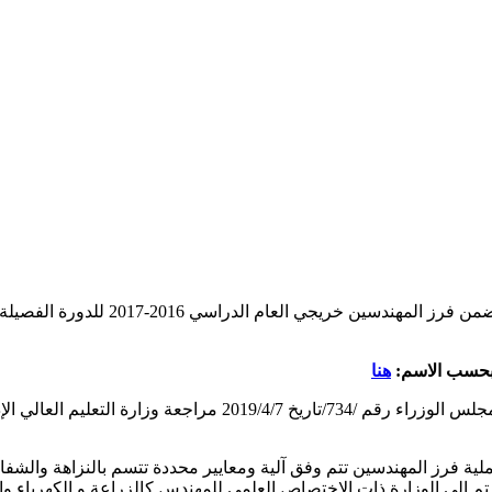
أصدرمجلس الوزارء في سوريا القرار رقم
هنا
ملية فرز المهندسين تتم وفق آلية ومعايير محددة تتسم بالنزاهة والش
رج مبينا أن /80/ بالمائة من المفرزين تم الى الوزارة ذات الاختصاص العلمي للمهندس كالزرا