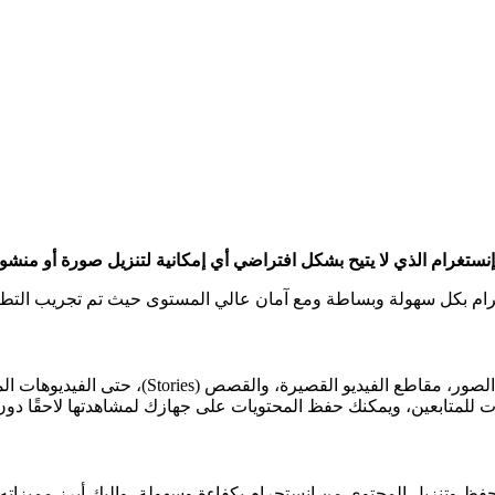
تابعين، ويمكنك حفظ المحتويات على جهازك لمشاهدتها لاحقًا دون ال