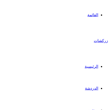
القائمة
زركشات
الرئيسية
الدردشة