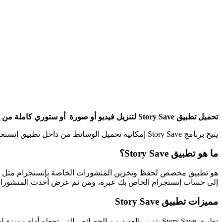
تحميل تطبيق Story Save لتنزيل فيديو أو صورة أو ستوري كاملة من إنستغرام الذي لا يتيح بشكل افتراضي أي إمكانية لتنزيل صورة أو منشور أو فيديو من القصة أو من المنشورات في المنصة .
يتيح برنامج Story Save إمكانية تحميل الوسائط من داخل تطبيق إنستغرام بكل سهولة وبساطة ومع آمان عالي المستوى حيث تم تجريب التطبيق وهو فعال بشكل بسيط ومتوافق مع سياسات جوجل بلاي.
ما هو تطبيق Story Save؟
إلى حساب إنستجرام الخاص بك عبره، ومن ثم عرض أحدث المنشورات للم
مميزات تطبيق Story Save
تطبيق Story Save يتميز بالعديد من الخصائص التي تجعله أداة مميزة لحفظ وتنزيل المحتوى من إنستجرام بكفاءة وسهولة، وإليك أبرز مميزاته: