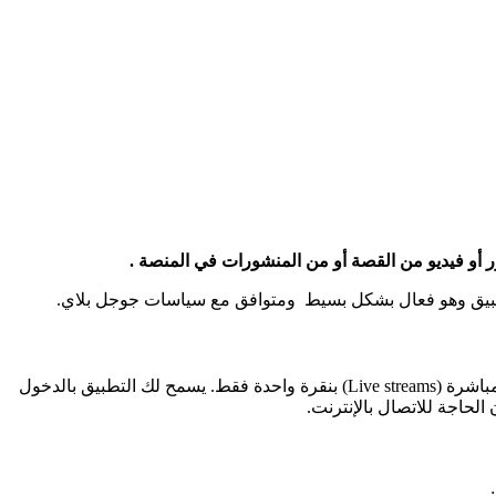
هو تطبيق مخصص لحفظ وتخزين المنشورات الخاصة بإنستجرام مثل الصور، مقاطع الفيديو القصيرة، والقصص (Stories)، حتى الفيديوهات المباشرة (Live streams) بنقرة واحدة فقط. يسمح لك التطبيق بالدخول
حاجة للاتصال بالإنترنت.