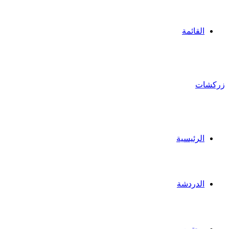
القائمة
زركشات
الرئيسية
الدردشة