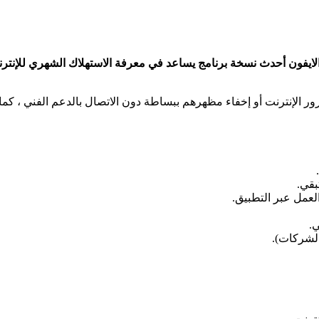
سل السورية للاتصالات برابط مباشر apk للاندرويد والايفون أحدث نسخة برنامج يساعد في معرفة ال
ور الإنترنت أو إخفاء مظهرهم ببساطة دون الاتصال بالدعم الفني ، ك
قي.​
لعمل عبر التطبيق.​
.​
الشركات).