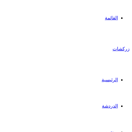
القائمة
زركشات
الرئيسية
الدردشة