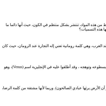
 من هذه المواد، تنتشر بشكل منتظم في الكون، حيث أنها دائما ما
ها هذه التسميات؟
مة عطارد من كلمة عطرد، التي تعني السريع في سيره، وذلك يرمز إلى سرعة الكوكب في دورانه حول الشمس، سُمي (Mercury)عند الغرب، وهي كلمة رومانية تعني إله التجارة عند الرومان، حيث كان
تعني كلمة الزهرة في اللغة العربية الجمال والبياض والتوهج، وسُمي كوكب الزهرة بهذا الاسم لأنه كوكب عاجي يميل إلى اللون الأبيض، يتميز بسطوعه وتوهجه ، وقد أطلقوا عليه في الإنجليزية اسم (Venus)، وهو
أن الأرض يرثها عبادي الصالحون). وربما لأنها مشتقة من كلمة الرضا،