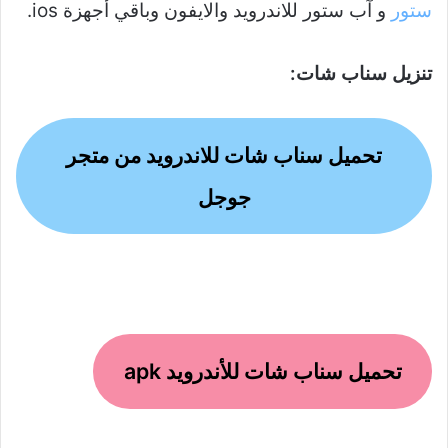
ستور
و آب ستور للاندرويد والايفون وباقي أجهزة ios.
تنزيل سناب شات:
تحميل سناب شات للاندرويد من متجر
جوجل
تحميل سناب شات للأندرويد apk