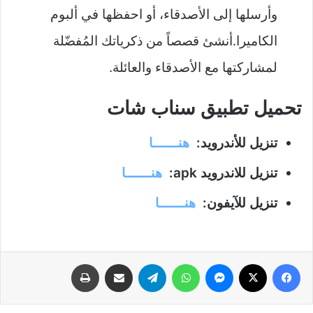
وأرسلها إلى الأصدقاء، أو احفظها في ألبوم
الكاميرا.أنشئ قصصاً من ذكرياتك المُفضّلة
لمشاركتها مع الأصدقاء والعائلة.
تحميل تطبيق سناب شات
تنزيل للأندرويد:
هنــــــا
تنزيل للاندرويد apk:
هنــــــا
تنزيل للآيفون:
هنــــــا
فيسبوك
‫X
ماسنجر
واتساب
تيلقرام
مشاركة عبر البريد
طباعة