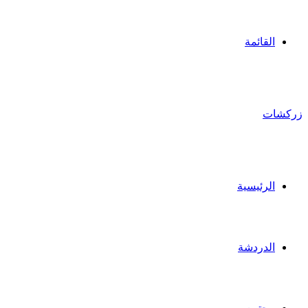
القائمة
زركشات
الرئيسية
الدردشة