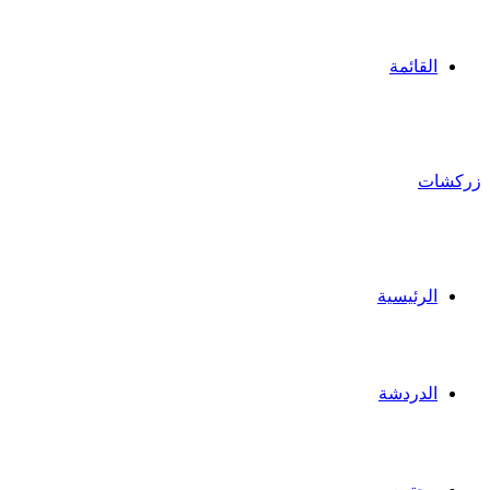
القائمة
زركشات
الرئيسية
الدردشة