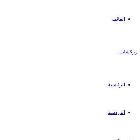
القائمة
زركشات
الرئيسية
الدردشة