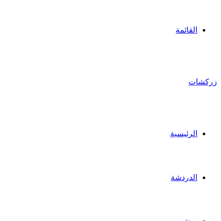
القائمة
زركشات
الرئيسية
الدردشة