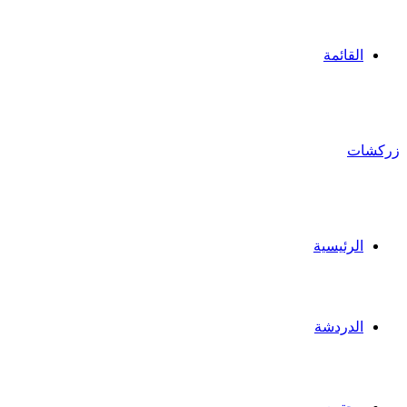
القائمة
زركشات
الرئيسية
الدردشة