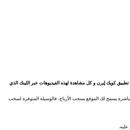
مجلداتك في تطبيق كويك إيرن و كل مشاهدة لهذه الفيديوهات عبر اللينك الذي
ار، أي من خلال جمعك ل 250 نقطة، بعد جمع هذا العدد من النقاط مباشرة يسمح لك الموقع بسحب الأرباح، فالوسيلة المتوفرة لسحب