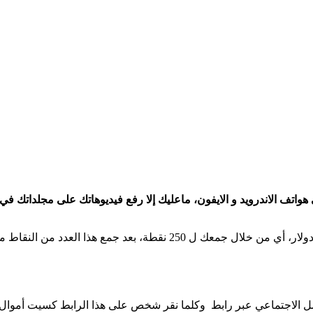
مشاهدات الفيديو على هواتف الاندرويد و الايفون، ماعليك إلا رفع فيديوهاتك على 
لسحب أرباح البرنامج عليك أولا أن تصل إلى الحد الأدني والذي هو 2.5 دول