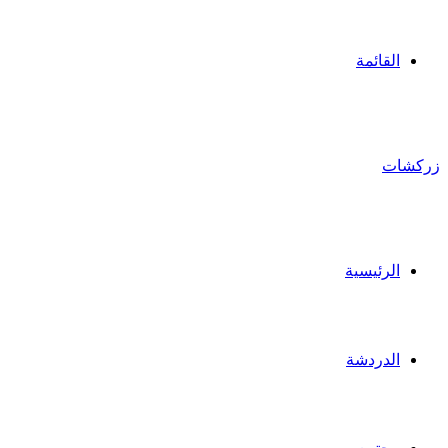
القائمة
زركشات
الرئيسية
الدردشة