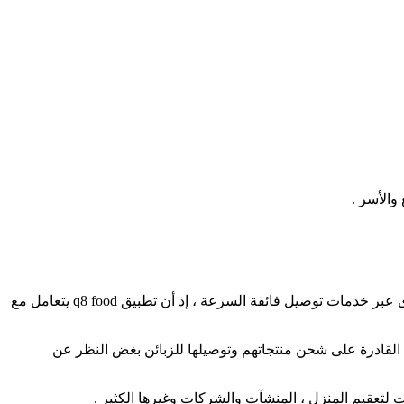
– خدمات الطعام : إذ يمكن لمستخدمي تطبيق q8 food أن يطلبوا أطعمتهم المفضلة و من مطاعمهم المفضلة المعتمدة ، و ذلك بسرعة قصوى عبر خدمات توصيل فائقة السرعة ، إذ أن تطبيق q8 food يتعامل مع
م ، مع توصيلها بالجهات القادرة على شحن منتجاتهم وتوصيلها للزبائن بغض النظر عن