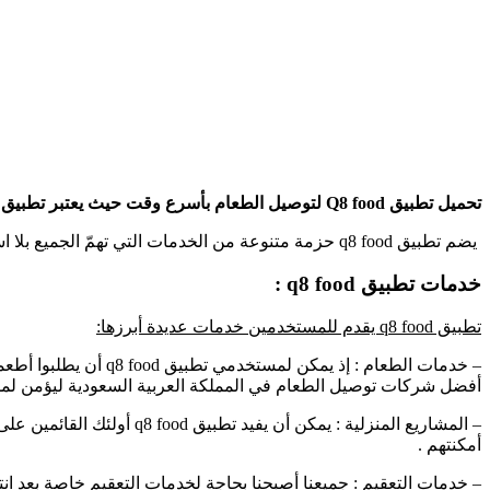
تحميل تطبيق Q8 food لتوصيل الطعام بأسرع وقت حيث يعتبر تطبيق q8 food واحد من التطبيقات المتخصصة بتقديم الخدمات المتنوعة .
يضم تطبيق q8 food حزمة متنوعة من الخدمات التي تهمّ الجميع بلا استثناء،نوع المزايا التي يقدمها منزلية عائلية ، يطلبها جميع أفراد المجتمع والأسر .
خدمات تطبيق q8 food :
تطبيق q8 food يقدم للمستخدمين خدمات عديدة أبرزها:
أفضل شركات توصيل الطعام في المملكة العربية السعودية ليؤمن ل
– المشاريع المنزلية : يمك
أمكنتهم .
– خدمات التعقيم : جميعنا أصبحنا بحاجة لخدمات التعقيم خاصة بعد انتشار الأوبئة و الأمراض ، و مما لا شك فيه