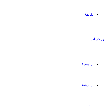
القائمة
زركشات
الرئيسية
الدردشة