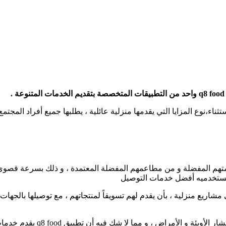
مستخدميه أفضل خدمات التوصيل
ن أن يفيد تطبيق q8 food أولئك القائمين على مشاريع منزلية ، بأن يقدم لهم تسويقاً لمنتجاته
 أن تطبيق q8 food يقدم خدمات لتعقيم المنزل ، المنشآت والشركات وغيرها الكثير .