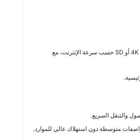
بث مباشر IPTV لقنوات رياضية (مثل الدوريات الأوروبية) وترفيهية (أفلام، مسلسلات) بدقة تصل إلى 4K أو SD حسب سرعة الإنترنت، مع
يسية.​
ول والتنقل السريع.
اصفات متوسطة دون استهلاك عالي للموارد.