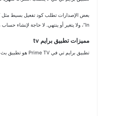
In”، ولا يتغير أو ينتهي.​ لا حاجة لإنشاء حساب مستخدم أو تسجيل بريد إلكتروني أو بيانات شخصية؛ يعمل فورًا بعد إدخال الكود إن وُجد.
مميزات تطبيق برايم tv
تطبيق برايم تي في Prime TV هو تطبيق بث مباشر مجاني للأندرويد يوفر قنوات رياضية وترفيهية بجودة عالية، مع واجهة بسيطة وتشغيل سلس.