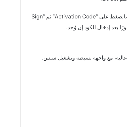
بعض الإصدارات تطلب كود تفعيل بسيط مثل “2026” أو “6563005”، تدخله مرة واحدة عند الفتح الأول بالضغط على “Activation Code” ثم “Sign