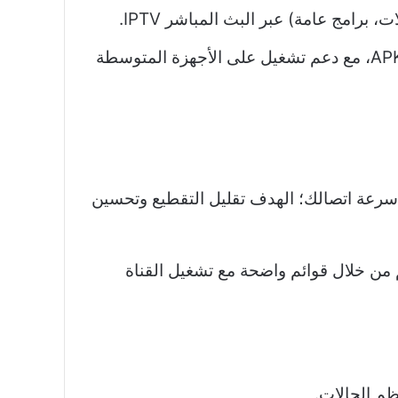
امج عامة) عبر البث المباشر IPTV.​
يعمل على هواتف أندرويد، أجهزة أندرويد تي في، وبعض الشاشات الذكية الداعمة للتطبيقات بصيغة APK، مع دعم تشغيل على الأجهزة المتوسطة
 سرعة اتصالك؛ الهدف تقليل التقطيع وتحسين
م من خلال قوائم واضحة مع تشغيل القناة
م الحالات.​