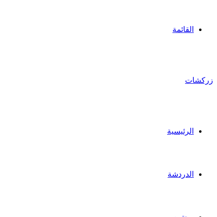
القائمة
زركشات
الرئيسية
الدردشة