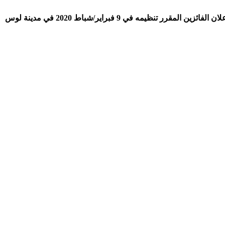
قامت أكاديمية فنون وعلوم السينما بالإعلان عن ترشيحات جوائز الدورة الـ 92 للأوسكار في عام 2020، وذلك قبل قبل شهر من موعد حفل إعلان الفائزين المقرر تنظيمه في 9 فبراير/شباط 2020 في مدينة لوس