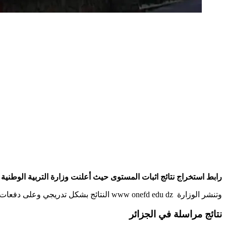
رابط استخراج نتائج اثبات المستوى حيث أعلنت وزارة التربية الوطنية ف
وتنشر الوزارة www onefd edu dz النتائج بشكل تدريجي وعلى دفعات لكافة الولايات الجزائر، قسنطينة، أدرار، بشار، تيارت وتبسة وغيرها في انتظار اكمال الولايات الاخرى في باقي الأيام .
نتائج مراسلة في الجزائر