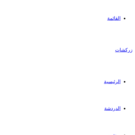
القائمة
زركشات
الرئيسية
الدردشة