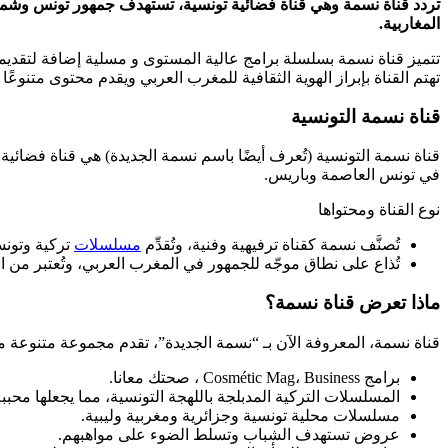
تردد قناة نسمة وهي قناة فضائية تونسية، تستهدف جمهور تونس وشما
المغاربية.
تتميز قناة نسمة بسلسلة برامج عالية المستوى و مسلية إضافة لتقديم
تهتم القناة بإبراز الهوية الثقافية للمغرب العربي ويقدم محتوى متنوعً
قناة نسمة التونسية
في تونس العاصمة وباريس.
نوع القناة ومحتواها
تُصنَّف نسمة كقناة ترفيهية وفنية، وتُقدِّم
مسلسلات
تركية وتونس
تُذاع على نطاق موجّه للجمهور في المغرب العربي، وتُعتبر من 
ماذا تعرض قناة نسمة؟
قناة نسمة، المعروفة الآن بـ “نسمة الجديدة”، تقدم مجموعة متنوعة 
برامج Cosmétic Mag، Business ، صحتك معانا.
المسلسلات التركية المدبلجة باللهجة التونسية، مما يجعلها محب
مسلسلات محلية تونسية وجزائرية ومغربية وليبية.
عروض تستهدف الشباب وتسلط الضوء على مواهبهم.