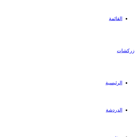
القائمة
زركشات
الرئيسية
الدردشة