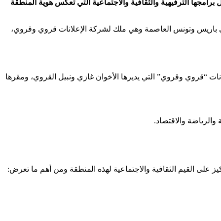
مجها الترفيهية والثقافية والاجتماعية التي تعكس هوية المنطقة
ا في باريس وتونس العاصمة وهي ملك لشركة الإعلانات قروي وقروي،
ضائية ترفيهية فنية تونسية أسست سنة 2007 في تونس، وتملكها شركة الإعلانات “قروي وقروي” التي يديرها الأخوان غازي ونبيل القروي، ومقرها
والرياضة والاقتصاد.
 على القيم الثقافية والاجتماعية لهذه المنطقة ومن أهم ما تعرض: