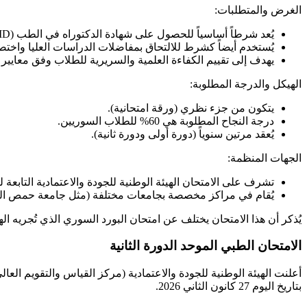
الغرض والمتطلبات:
يُعد شرطاً أساسياً للحصول على شهادة الدكتوراه في الطب (MD) وممارسة المهنة في سوريا.
يُستخدم أيضاً كشرط للالتحاق بمفاضلات الدراسات العليا واخت
يهدف إلى تقييم الكفاءة العلمية والسريرية للطلاب وفق معايي
الهيكل والدرجة المطلوبة:
يتكون من جزء نظري (ورقة امتحانية).
درجة النجاح المطلوبة هي 60% للطلاب السوريين.
يُعقد مرتين سنوياً (دورة أولى ودورة ثانية).
الجهات المنظمة:
تشرف على الامتحان الهيئة الوطنية للجودة والاعتمادية التابعة لو
يُقام في مراكز مخصصة بجامعات مختلفة (مثل جامعة حمص التي استقبلت 506 طالباً في 
يُذكر أن هذا الامتحان يختلف عن امتحان البورد السوري الذي تُجريه ا
الامتحان الطبي الموحد الدورة الثانية
أعلنت الهيئة الوطنية للجودة والاعتمادية (مركز القياس والتقويم الع
بتاريخ اليوم 27 كانون الثاني 2026.