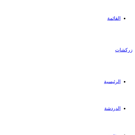
القائمة
زركشات
الرئيسية
الدردشة