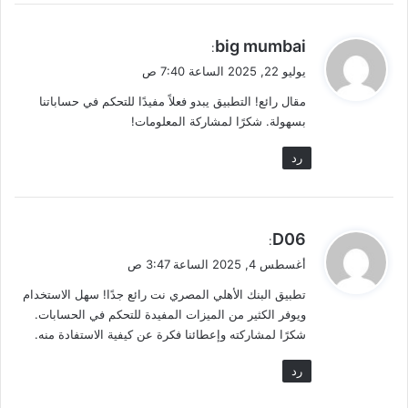
ي
big mumbai
:
ق
يوليو 22, 2025 الساعة 7:40 ص
و
مقال رائع! التطبيق يبدو فعلاً مفيدًا للتحكم في حساباتنا
ل
بسهولة. شكرًا لمشاركة المعلومات!
رد
ي
D06
:
ق
أغسطس 4, 2025 الساعة 3:47 ص
و
تطبيق البنك الأهلي المصري نت رائع جدًا! سهل الاستخدام
ل
ويوفر الكثير من الميزات المفيدة للتحكم في الحسابات.
شكرًا لمشاركته وإعطائنا فكرة عن كيفية الاستفادة منه.
رد