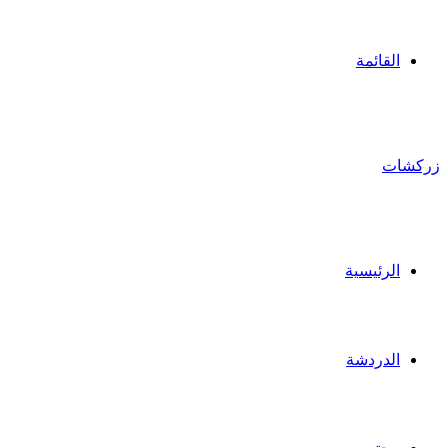
القائمة
زركشات
الرئيسية
الدردشة