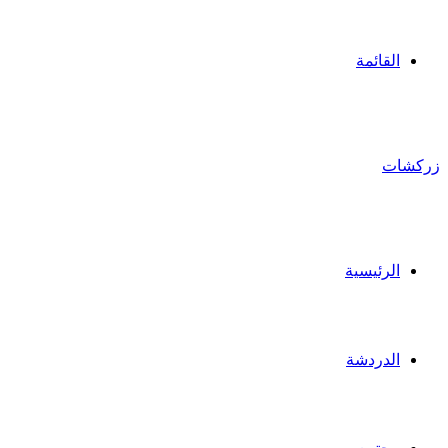
القائمة
زركشات
الرئيسية
الدردشة