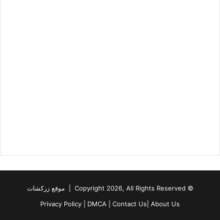
© Copyright 2026, All Rights Reserved | موقع زركشات
Privacy Policy
|
DMCA
|
Contact Us
|
About Us