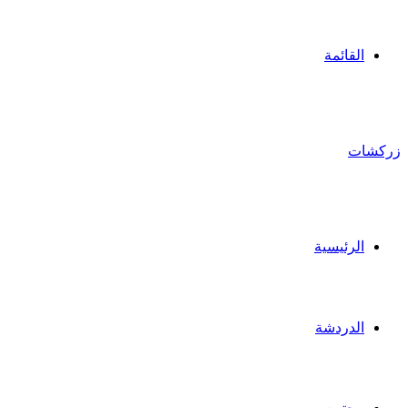
القائمة
زركشات
الرئيسية
الدردشة