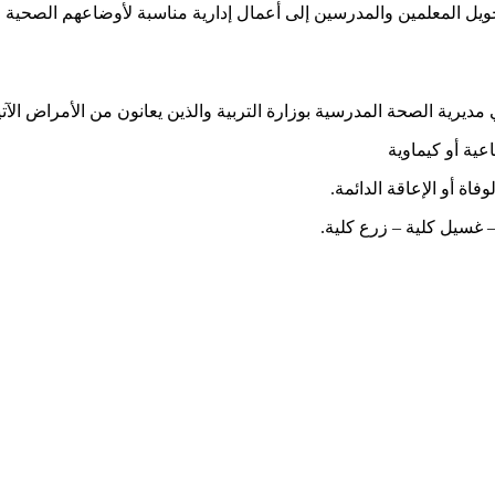
م رقم 1002/543(4/21) تاريخ 21/2/2019م المتضمن تحويل المعلمين والمدرسين إلى أعمال إدارية م
عية أو كيماوية
اة أو الإعاقة الدائمة.
 غسيل كلية – زرع كلية.