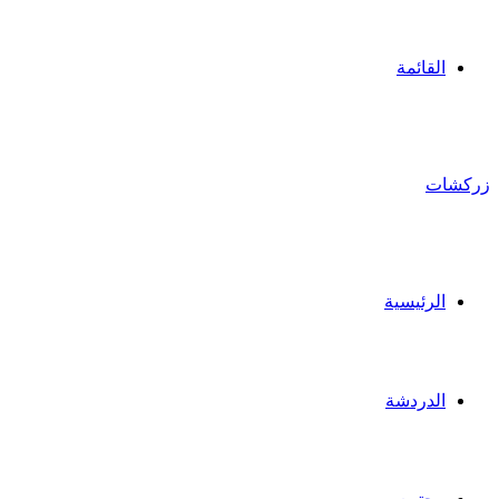
القائمة
زركشات
الرئيسية
الدردشة