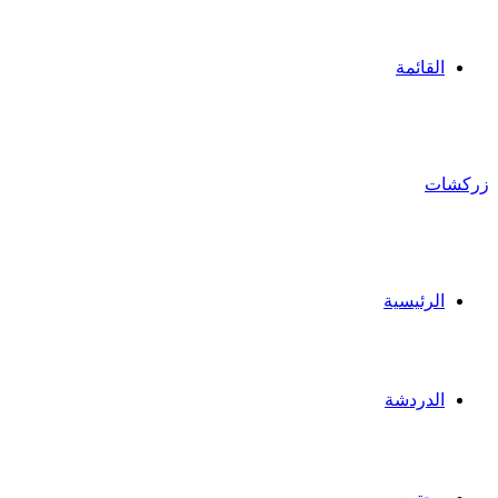
القائمة
زركشات
الرئيسية
الدردشة