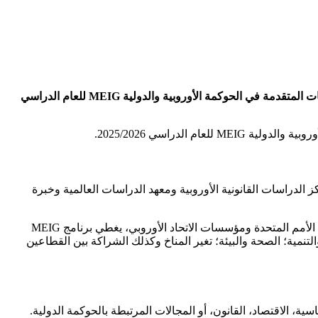
أعلنت وزارة التعليم العالي والبحث العلمي عن إمكانية تقدم الطلاب السوريين للاستفادة من المنح المقدمة من جامعة جنيف، برنامج الدراسات المتقدمة في الحوكمة الأوروبية والدولية MEIG للعام الدراسي
لدراسي 2025/2026.
 جنيف (UNOG)، بين التميز الأكاديمي لجامعة جنيف ومركز الدراسات القانونية الأوروبية ومعهد الدراسات العالمية وخبرة
يتكون برنامج MEIG من عشرة وحدات موضوعية ومنهجية يتبعها مشروع التخرج في نهاية الدراسة،بعد وحدتين أساسيتين تتناولان عمل نظام الأمم المتحدة ومؤسسات الاتحاد الأوروبي، يغطي برنامج MEIG
تنمية؛ الصحة والبيئة؛ تغير المناخ وكذلك الشراكة بين القطاعين
ة، الاقتصاد، القانون، أو المجالات المرتبطة بالحوكمة الدولية.