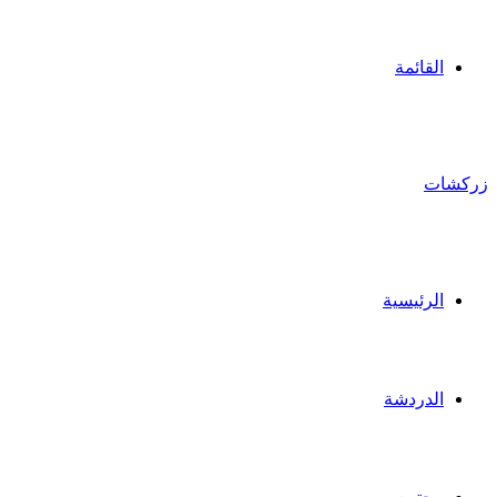
القائمة
زركشات
الرئيسية
الدردشة