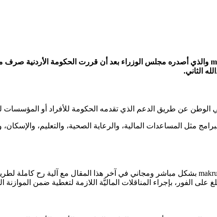
لله الثاني.
 الوطن عن طريق الدعم الذي تقدمه الحكومة للأفراد أو المؤسسات ل
ج مثل المساعدات المالية، والرعاية الصحية، والتعليم، والإسكان، وا
نقد ملكم رابط تسجيل المكرمة الملكية 100 دينار الأردن makruma.jaf.mil.jo بشكل مباشر ومجاني في آخر 
غ على الفور، بإجراء المناقلات الماليَّة اللازمة لتغطية ضمن الموازنة العا