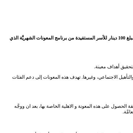
رابط تسجيل المكرمة الملكية 100 دينار في الأردن makruma.jaf.mil.jo والذي أصدره مجلس الوزراء بعد أن قررت الحكومة الأردنية صرف مبلغ 100 دينار للأسر المستفيدة من برنامج المعونات الشهريَّة الذي
تحقيق أهداف معينة.
لتأهيل الاجتماعي، وغيرها. تهدف هذه المعونات إلى دعم الفئات
هذا المقال مع آلية رح كاملة لطريقة الحصول على هذه المعونة و الاهلية الخاصة بها، بعد ان ووجَّه
مَّة.