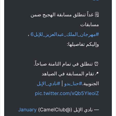
🗒️ غداً تنطلق مسابقة الهجيج ضمن
مسابقات
#مهرجان_الملك_عبدالعزيز_للإبل6
،
وإليكم تفاصيلها:
⏰ تنطلق في تمام الثامنة صباحاً.
📍تقام المسابقة في الصياهد
الجنوبية.
#حنا_بدو
|
#نادي_الإبل
pic.twitter.com/xQb5YIeoiZ
— نادي الإبل (@CamelClub)
January