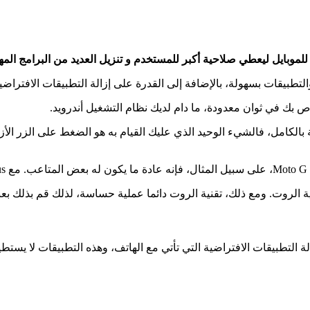
لتطبيقات بسهولة، بالإضافة إلى القدرة على إزالة التطبيقات الافتراضية
 Towelroot. ولو أن التطبيق بالصينية بالكامل، فالشيء الوحيد الذي عليك القيام به هو ال
ة الأساسية من تنزيل تطبيق كينج روت King Root على إزالة التطبيقات الافتراضية التي تأتي مع الها