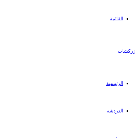
القائمة
زركشات
الرئيسية
الدردشة