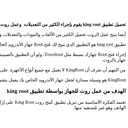
تحميل تطبيق king root يقوم بإجراء الكثير من التعديلات وعمل روت للموبايل ليعطي صلاحية أكبر للمستخدم و تنزيل العديد من البرامج المهمة التي تتطلب الروت.
أيضا يتيح عمل الروت تحميل الكثير من الألعاب والمودات والتعديلات وا
تطبيق king root هو التطبيق الذي يتيح لك فتح Root جهاز الأندرويد الخاص بك في ثوان معدودة، ما دام لديك نظام التشغيل أندرويد.
إجراء فتح Root جهازك بسيط مثل
جهاز بالروت.
من المهم أن نعرف أن KingRoot لا يعمل مع جميع أنواع الأجهزة. على Moto G، على سبيل المثال، فإنه عادة ما يكون له بعض المتاعب. مع Nexus، على الرغم من ذلك، فهو عادة ما يعمل بشكل تام.
KingRoot هو وسيلة ممتازة لجعل جهاز الأندرويد الخاص بك يعمل بتقنية الروت. ومع ذلك، تقنية الروت دائما عملية حساسة، لذلك قم بذلك بعناية وكن واعيا بالمخاطر التي تنطوي عليها.
الهدف من عمل روت للجهاز بواسطة تطبيق king root
تعتمد الفكر
الهاتف وهو غير مُستفيد منها.