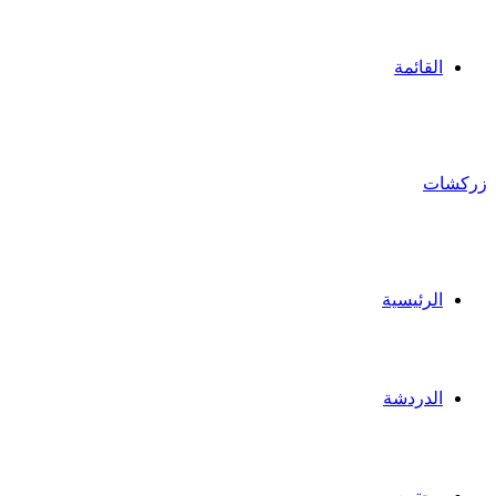
القائمة
زركشات
الرئيسية
الدردشة