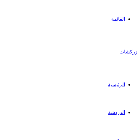
القائمة
زركشات
الرئيسية
الدردشة