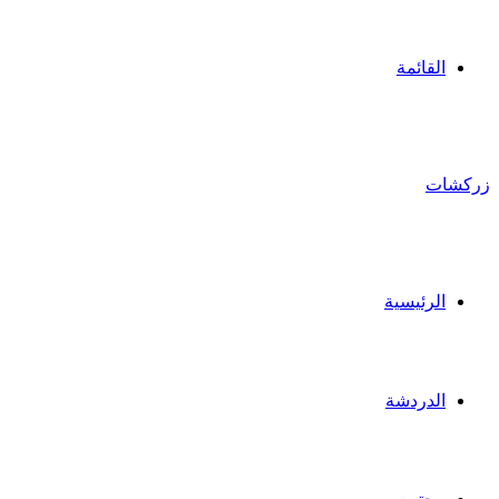
القائمة
زركشات
الرئيسية
الدردشة