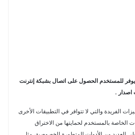
ميل تطبيق هيمو بلس apk hemo plus يوفر للمستخدم الحصول على اتصال بشبكة إنترنت
 اصدار .
ات الفريدة والتي لا تتوافر في التطبيقات الأخرى
انات الخاصة بالمستخدم لحمايتها من الاختراق
تجسس يحتوي هيمو سوفت Wire Tun على العديد من الأدوات المتطورة للخصوصية، مثل