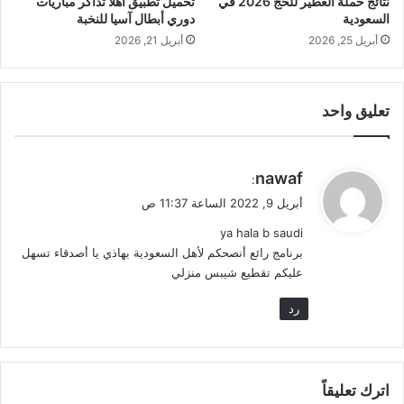
نتائج حملة العطير للحج 2026 في
تحميل تطبيق اهلا تذاكر مباريات
السعودية
دوري أبطال آسيا للنخبة‬⁩
أبريل 25, 2026
أبريل 21, 2026
تعليق واحد
ي
nawaf
:
ق
أبريل 9, 2022 الساعة 11:37 ص
و
ya hala b saudi
ل
برنامج رائع أنصحكم لأهل السعودية بهاذي يا أصدقاء تسهل
عليكم تقطيع شيبس منزلي
رد
اترك تعليقاً