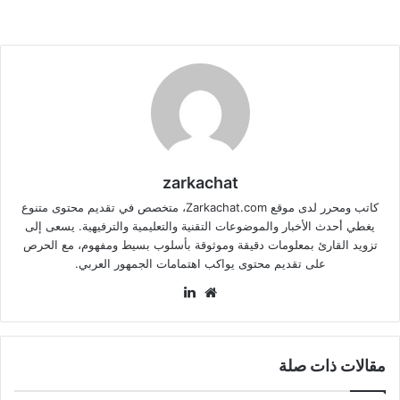
zarkachat
كاتب ومحرر لدى موقع Zarkachat.com، متخصص في تقديم محتوى متنوع
يغطي أحدث الأخبار والموضوعات التقنية والتعليمية والترفيهية. يسعى إلى
تزويد القارئ بمعلومات دقيقة وموثوقة بأسلوب بسيط ومفهوم، مع الحرص
على تقديم محتوى يواكب اهتمامات الجمهور العربي.
موقع
لينكدإن
الويب
مقالات ذات صلة