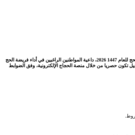
رابط التسجيل في قرعة موسم الحج في ليبيا بعد أن أعلنت الهيئة العامة لشؤون الحج والعمرة الانطلاق الفعلي للتسجيل في قرعة موسم الحج للعام 1447 2026، داعية المواطنين الراغبين في أداء فريضة الحج
سجيل تكون حصريا من خلال منصة الحجاج الإلكترونية، وفق الضوابط
وط.​