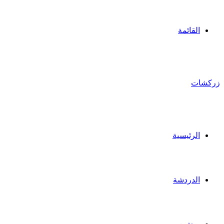
القائمة
زركشات
الرئيسية
الدردشة