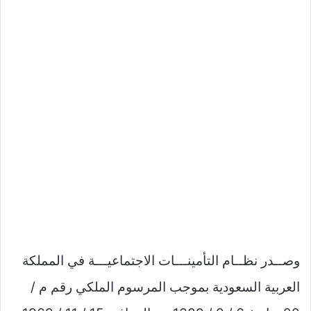
وصــدر نظــام التأمينـــات الاجتماعيـــة في المملكة
العربية السعودية بموجب المرسوم الملكي رقم م /