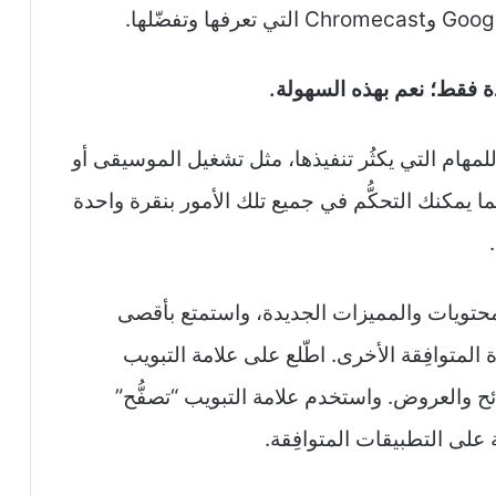
ة فقط؛ نعم بهذه السهولة.
لمهام التي يكثُر تنفيذها، مثل تشغيل الموسيقى أو
ا يمكنك التحكُّم في جميع تلك الأمور بنقرة واحدة
لمحتويات والمميزات الجديدة، واستمتع بأقصى
هزة Google Home والأجهزة المتوافِقة الأخرى. اطّلع على علامة التبويب
 والعروض. واستخدم علامة التبويب “تصفُّح”
على التطبيقات المتوافِقة.