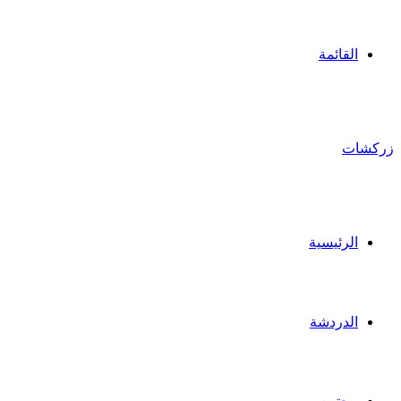
القائمة
زركشات
الرئيسية
الدردشة