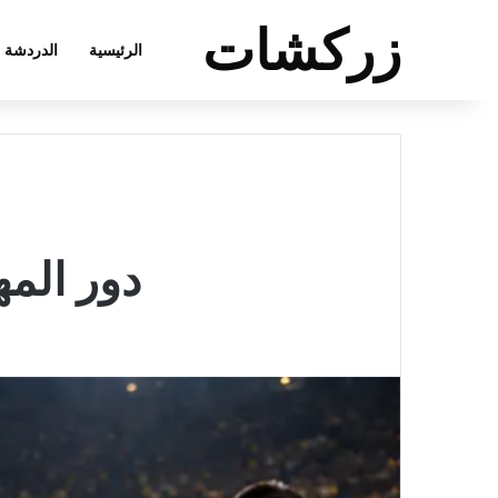
زركشات
الرئيسية
الدردشة
دور المه