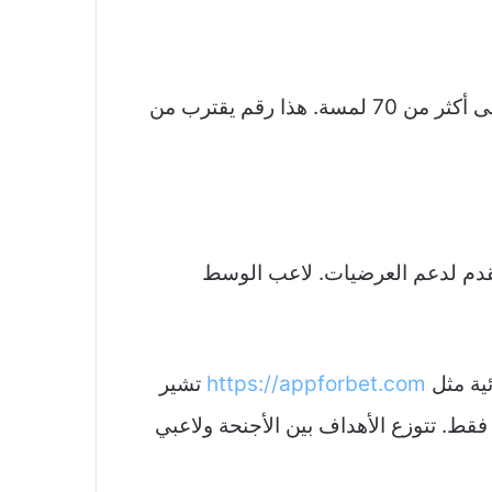
هذه الصفات تجعل اللاعب محوراً لعملية البناء الهجومي. في بعض المباريات تصل نسبة لمساته للكرة إلى أكثر من 70 لمسة. هذا رقم يقترب من
 يتقدم لدعم العرضيات. لاعب الوسط
ئية مثل
https://appforbet.com
تشير
قط. تتوزع الأهداف بين الأجنحة ولاعبي