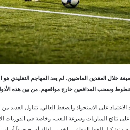
يقة خلال العقدين الماضيين. لم يعد المهاجم التقليدي هو 
الخطوط وسحب المدافعين خارج مواقعهم. من بين هذه الأدوا
د الاعتماد على الاستحواذ والضغط العالي. تتناول العديد من
 على نتائج المباريات وسرعة اللعب، وخاصة في الدوريات الأو
عيد تشكيل الخط الدفاعي للخصم. لذلك أصبح جزءاً أساسيا