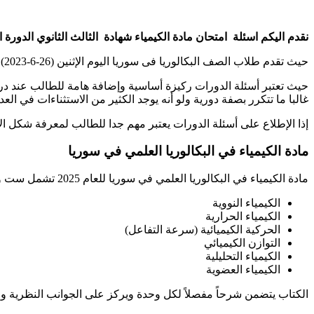
نقدم اليكم اسئلة امتحان مادة الكيمياء شهادة الثالث الثانوي الدورة الأولى في سوريا والتي 
حيث تقدم طلاب الصف البكالوريا فى سوريا اليوم الإثنين (26-6-2023) امتحان الكيميا لشهادة التعليم الأساسي والتي جاءت منطقية و هادفة بحسب وزارة التربية السورية.
حيث تعتبر أسئلة الدورات ركيزة أساسية وإضافة هامة للطالب عند در
غالبا ما تتكرر بصفة دورية ولو أنه يوجد الكثير من الاستثناءات في العد
إذا الإطلاع على أسئلة الدورات يعتبر مهم جدا للطالب لمعرفة شكل الاس
مادة الكيمياء في البكالوريا العلمي في سوريا
مادة الكيمياء في البكالوريا العلمي في سوريا للعام 2025 تشمل ست وحدات رئيسية وفق منهج وزارة التربية والتعليم السورية، وهي:
الكيمياء النووية
الكيمياء الحرارية
الحركية الكيميائية (سرعة التفاعل)
التوازن الكيميائي
الكيمياء التحليلية
الكيمياء العضوية
الكتاب يتضمن شرحاً مفصلاً لكل وحدة ويركز على الجوانب النظرية وال