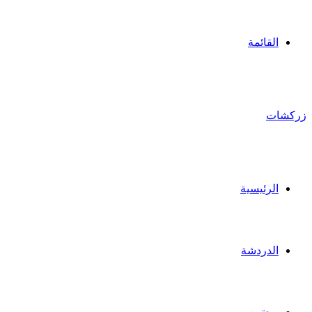
القائمة
زركشات
الرئيسية
الدردشة