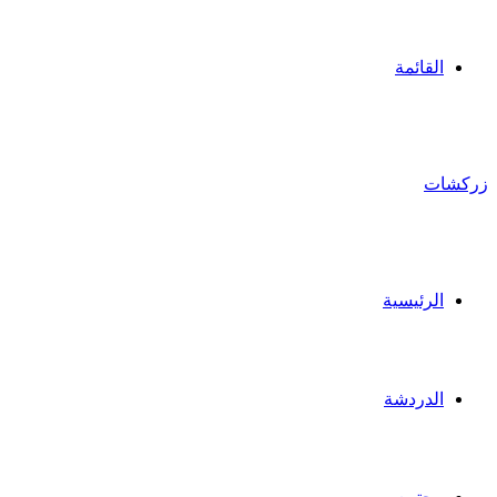
القائمة
زركشات
الرئيسية
الدردشة